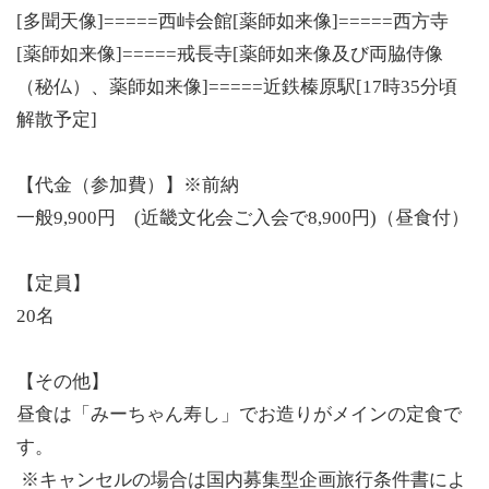
[多聞天像]=====西峠会館[薬師如来像]=====西方寺
[薬師如来像]=====戒長寺[薬師如来像及び両脇侍像
（秘仏）、薬師如来像]=====近鉄榛原駅[17時35分頃
解散予定]
【代金（参加費）】※前納
一般9,900円 (近畿文化会ご入会で8,900円)（昼食付）
【定員】
20名
【その他】
昼食は「みーちゃん寿し」でお造りがメインの定食で
す。
※キャンセルの場合は国内募集型企画旅行条件書によ