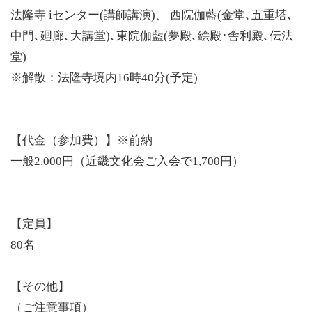
法隆寺 iセンター(講師講演)、 西院伽藍(金堂､五重塔､
中門､廻廊､大講堂)､東院伽藍(夢殿､絵殿･舎利殿､伝法
堂)
※解散：法隆寺境内16時40分(予定)
【代金（参加費）】※前納
一般2,000円（近畿文化会ご入会で1,700円）
【定員】
80名
【その他】
（ご注意事項）