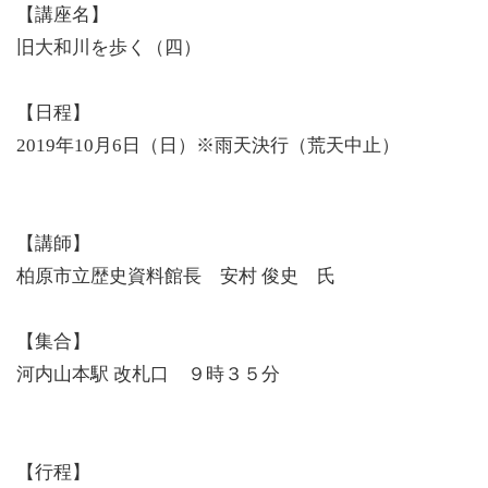
【講座名】
旧大和川を歩く（四）
【日程】
2019年10月6日（日）※雨天決行（荒天中止）
【講師】
柏原市立歴史資料館長 安村 俊史 氏
【集合】
河内山本駅 改札口 ９時３５分
【行程】