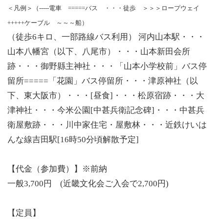
＜凡例＞（-----電車 =====バス ・・・徒歩 ＞＞＞ロープウェイ
+++++ケーブル ～～～船）
（徒歩6キロ、一部路線バス利用） 河内山本駅・・・
山本八幡宮（以下、八尾市）・・・山本新田会所
跡・・・御野縣主神社・・・「山本小学校前」バス停
留所=====「花園」バス停留所・・・津原神社（以
下、東大阪市）・・・[昼食]・・・松原宿跡・・・大
津神社・・・今米公園[中甚兵衛記念碑]・・・中甚兵
衛屋敷跡・・・川中家住宅・屋敷林・・・近鉄けいは
んな線吉田駅[16時50分頃解散予定]
【代金（参加費）】※前納
一般3,700円 (近畿文化会ご入会で2,700円)
【定員】