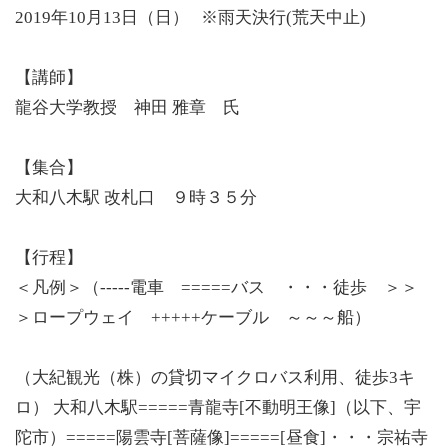
2019年10月13日（日） ※雨天決行(荒天中止)
【講師】
龍谷大学教授 神田 雅章 氏
【集合】
大和八木駅 改札口 ９時３５分
【行程】
＜凡例＞（-----電車 =====バス ・・・徒歩 ＞＞
＞ロープウェイ +++++ケーブル ～～～船）
（大紀観光（株）の貸切マイクロバス利用、徒歩3キ
ロ） 大和八木駅=====青龍寺[不動明王像]（以下、宇
陀市）=====陽雲寺[菩薩像]=====[昼食]・・・宗祐寺