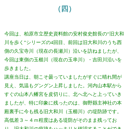
（四）
今回は、柏原市立歴史資料館の安村俊史館長の“旧大和
川を歩く”シリーズの4回目、前回は旧大和川のうち西
側の久宝寺川（現在の長瀬川）沿いを訪ねましたが、
今回は東側の玉櫛川（現在の玉串川）・吉田川沿いを
歩きました。
講座当日は、朝こそ曇っていましたがすぐに晴れ間が
見え、気温もグングン上昇しました。河内山本駅から
すぐの山本八幡宮を皮切りに、北へ北へと上っていき
ましたが、特に印象に残ったのは、御野縣主神社の本
殿裏手に今も残る旧大和川（玉櫛川）の堤防跡です。
高低差３～４ｍ程度はある堤防がそのまま残ってお
り、旧大和川の痕跡をハッキリと確認することができ