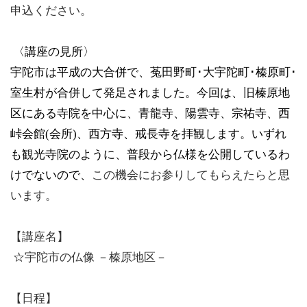
申込ください。
〈講座の見所〉
宇陀市は平成の大合併で、菟田野町･大宇陀町･榛原町･
室生村が合併して発足されました。今回は、旧榛原地
区にある寺院を中心に、青龍寺、陽雲寺、宗祐寺、西
峠会館(会所)、西方寺、戒長寺を拝観します。いずれ
も観光寺院のように、普段から仏様を公開しているわ
けでないので、
この機会にお参りしてもらえたらと思
います。
【講座名】
☆
宇陀市の仏像 －榛原地区－
【日程】