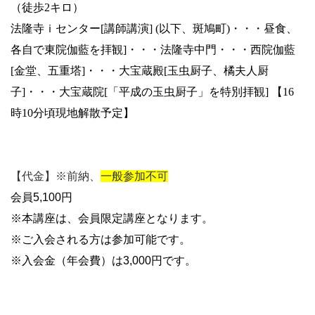
（徒歩2キロ）
法隆寺ｉセンター[講師講演] (以下、斑鳩町)・・・昼食、
各自で東院伽藍を拝観]・・・法隆寺中門・・・西院伽藍
[金堂、五重塔]・・・大宝蔵殿[玉虫厨子、橘夫人厨
子]・・・大宝蔵院[「平成の玉虫厨子」を特別拝観] 【16
時10分頃現地解散予定】
【代金】※前納、
一般参加不可
会員5,100円
※本講座は、会員限定講座となります。
※ご入会される方は参加可能です。
※入会金（年会費）は3,000円です。