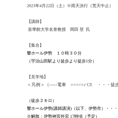
2023年4月22日（土）※雨天決行（荒天中止）
【講師】
皇學館大学名誉教授
岡田 登
氏
【集合】
響ホール伊勢 １０時３０分
（宇治山田駅より徒歩より徒歩1分）
【見学地】
＜凡例＞（-----電車 =====バス ・・
（徒歩２キロ）
響ホール伊勢(講師講演)（以下、伊勢市）・・・
※解散：伊勢神宮外宮 17時頃（予定）