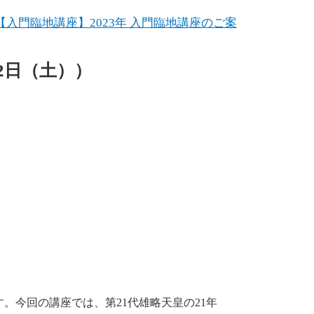
【入門臨地講座】2023年 入門臨地講座のご案
22日（土））
。今回の講座では、第21代雄略天皇の21年