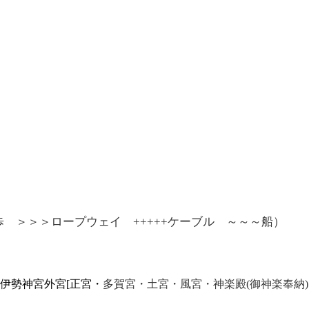
・徒歩 ＞＞＞ロープウェイ +++++ケーブル ～～～船）
伊勢神宮外宮[正宮・
多賀宮
・
土宮・風宮・神楽殿(御神楽奉納)