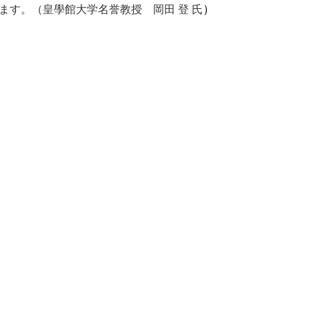
）
ます。
（皇學館大学名誉教授 岡田 登
氏