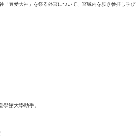
の神「豊受大神」を祭る外宮について、宮域内を歩き参拝し学び
皇學館大學助手。
史