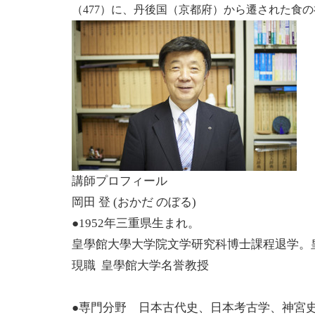
（477）に、丹後国（京都府）から遷された食
講師プロフィール
岡田 登 (おかだ のぼる)
●1952年三重県生まれ。
皇學館大學大学院文学研究科博士課程退学。
現職 皇學館大学名誉教授
●専門分野 日本古代史、日本考古学、神宮