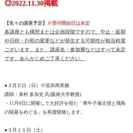
◎2022.11
.30
掲載
【先々の講座予定】
※受付開始日は未定
各講座とも構想または企画段階ですので、中止・延期
や日程・行程の変更などが発生する可能性が相当程度
ございます。また、講座名・参加費などはすべて未定
です。あらかじめご了承ください。
●３月５日（日）※追加再実施
講師：来村 多加史 氏(阪南大学教授)
・11月6日に開催して大好評を得た「牽牛子塚古墳と飛鳥
の陵墓をめぐる」を再度開催します。
●３月１１日（土
）