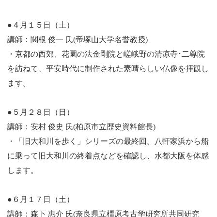
●４月１５日（土）
講師：関根 俊一 氏(帝塚山大学名誉教授)
・京都の西郊、花園の法金剛院と嵯峨野の清凉寺･二尊院
を訪ねて、平安時代に制作された素晴らしい仏像を拝観し
ます。
●５月２８日（日）
講師：安村 俊史 氏(柏原市立歴史資料館長)
・「旧大和川を歩く」シリーズの最終回。八軒家浜から船
に乗って旧大和川の終着点などを確認し、水都大阪を体感
します。
●６月１７日（土）
講師：森下 惠介 氏(奈良県立橿原考古学研究所共同研究