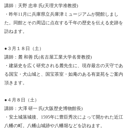
講師：天野 忠幸 氏(天理大学准教授)
・昨年11月に兵庫県立兵庫津ミュージアムが開館しまし
た。同館とその周辺に点在する千年の歴史を伝える史跡を
訪ねます。
●３月１８日（土）
講師：麓 和善 氏(名古屋工業大学名誉教授)
・建築史を広く研究される麓先生に、現存最古の天守であ
る国宝・犬山城と、国宝茶室・如庵のある有楽苑をご案内
頂きます。
●４月８日（土）
講師：大澤 研一 氏(大阪歴史博物館長)
・安土城落城後、1595年に豊臣秀次によって開かれた近江
八幡の町。八幡山城跡や八幡堀などを訪ねます。