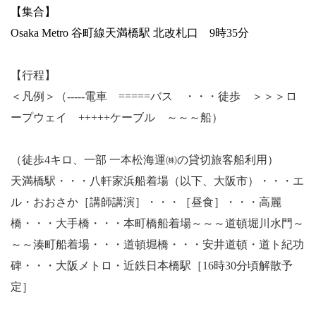
【集合】
Osaka Metro 谷町線天満橋駅 北改札口 9時35分
【行程】
＜凡例＞（-----電車 =====バス ・・・徒歩 ＞＞＞ロ
ープウェイ +++++ケーブル ～～～船）
（
徒歩4キロ、一部 一本松海運㈱の貸切旅客船利用）
天満橋駅・・・八軒家浜船着場（以下、大阪市）・・・エ
ル・おおさか［講師講演］・・・［昼食］・・・高麗
橋・・・大手橋・・・本町橋船着場～～～道頓堀川水門～
～～湊町船着場・・・道頓堀橋・・・安井道頓・道ト紀功
碑・・・大阪メトロ・近鉄日本橋駅［16時30分頃解散予
定］