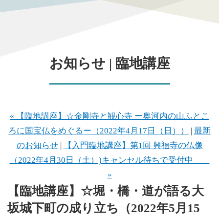
お知らせ | 臨地講座
« 【臨地講座】☆金剛寺と観心寺 ー奥河内の山ふとこ
ろに国宝仏をめぐるー（2022年4月17日（日））
|
最新
のお知らせ
|
【入門臨地講座】第1回 興福寺の仏像
（2022年4月30日（土）)キャンセル待ちで受付中
»
【臨地講座】☆堀・橋・道が語る大
坂城下町の成り立ち（2022年5月15